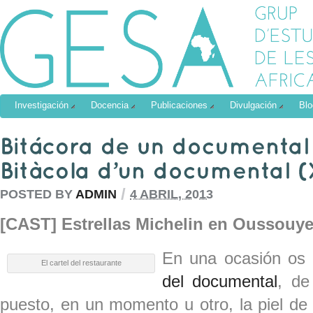
Investigación
Docencia
Publicaciones
Divulgación
Blo
/
POSTED BY
ADMIN
4 ABRIL, 2013
[CAST] Estrellas Michelin en Oussouy
En una ocasión os
El cartel del restaurante
del documental
, de
puesto, en un momento u otro, la piel de